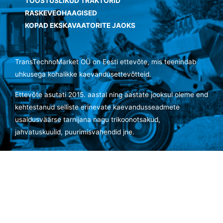
TÖÖSTUSLIKUD TRAKTORID
RASKEVEOHAAGISED
KOPAD EKSKAVAATORITE JAOKS
TransTechnoMarket OÜ on Eesti ettevõte, mis teenindab
uhkusega kohalikke kaevandusettevõtteid.
Ettevõte asutati 2015. aastal ning aastate jooksul oleme end
kehtestanud selliste erinevate kaevandusseadmete
usaldusväärse tarnijana nagu trikoonotsakud,
jahvatuskuulid, puurimisvahendid jne.